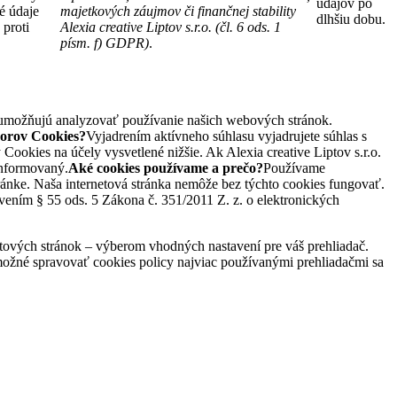
údajov po
é údaje
majetkových záujmov či finančnej stability
dlhšiu dobu.
 proti
Alexia creative Liptov s.r.o. (čl. 6 ods. 1
písm. f) GDPR)
.
ež umožňujú analyzovať používanie našich webových stránok.
borov Cookies?
Vyjadrením aktívneho súhlasu vyjadrujete súhlas s
 Cookies na účely vysvetlené nižšie. Ak Alexia creative Liptov s.r.o.
informovaný.
Aké cookies používame a prečo?
Používame
tránke. Naša internetová stránka nemôže bez týchto cookies fungovať.
ením § 55 ods. 5 Zákona č. 351/2011 Z. z. o elektronických
netových stránok – výberom vhodných nastavení pre váš prehliadač.
 možné spravovať cookies policy najviac používanými prehliadačmi sa