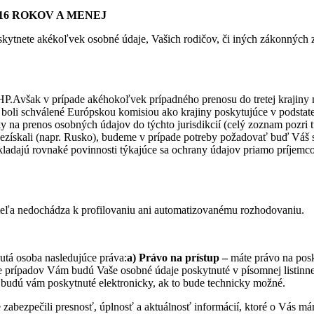
16 ROKOV A MENEJ
kytnete akékoľvek osobné údaje, Vašich rodičov, či iných zákonných zá
HP.Avšak v prípade akéhokoľvek prípadného prenosu do tretej krajiny
P boli schválené Európskou komisiou ako krajiny poskytujúce v pods
y na prenos osobných údajov do týchto jurisdikcií (celý zoznam pozri 
e nezískali (napr. Rusko), budeme v prípade potreby požadovať buď Váš
ladajú rovnaké povinnosti týkajúce sa ochrany údajov priamo príjemco
ovateľa nedochádza k profilovaniu ani automatizovanému rozhodovaniu.
utá osoba nasledujúce práva:
a) Právo na prístup –
máte právo na posk
 prípadov Vám budú Vaše osobné údaje poskytnuté v písomnej listinnej 
, budú vám poskytnuté elektronicky, ak to bude technicky možné.
zabezpečili presnosť, úplnosť a aktuálnosť informácií, ktoré o Vás mám