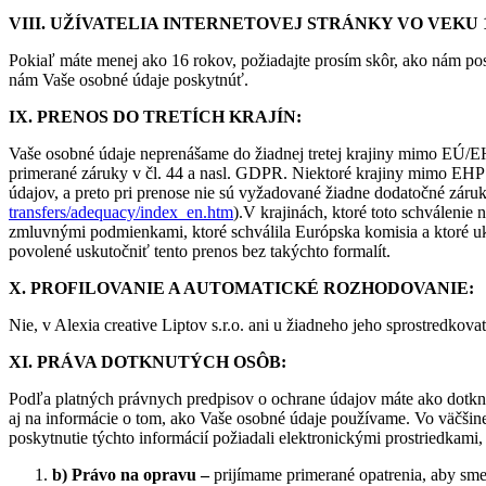
VIII. UŽÍVATELIA INTERNETOVEJ STRÁNKY VO VEKU 
Pokiaľ máte menej ako 16 rokov, požiadajte prosím skôr, ako nám pos
nám Vaše osobné údaje poskytnúť.
IX. PRENOS DO TRETÍCH KRAJÍN:
Vaše osobné údaje neprenášame do žiadnej tretej krajiny mimo EÚ/E
primerané záruky v čl. 44 a nasl. GDPR. Niektoré krajiny mimo EH
údajov, a preto pri prenose nie sú vyžadované žiadne dodatočné záruk
transfers/adequacy/index_en.htm
).V krajinách, ktoré toto schváleni
zmluvnými podmienkami, ktoré schválila Európska komisia a ktoré uk
povolené uskutočniť tento prenos bez takýchto formalít.
X. PROFILOVANIE A AUTOMATICKÉ ROZHODOVANIE:
Nie, v Alexia creative Liptov s.r.o. ani u žiadneho jeho sprostredk
XI. PRÁVA DOTKNUTÝCH OSÔB:
Podľa platných právnych predpisov o ochrane údajov máte ako dotkn
aj na informácie o tom, ako Vaše osobné údaje používame. Vo väčšine
poskytnutie týchto informácií požiadali elektronickými prostriedkami
b) Právo na opravu –
prijímame primerané opatrenia, aby sme 