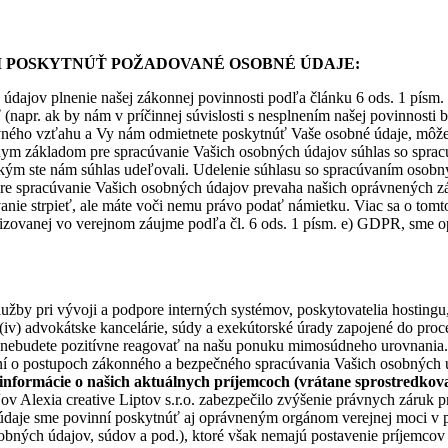
I POSKYTNÚŤ POŽADOVANÉ OSOBNÉ ÚDAJE:
 údajov plnenie našej zákonnej povinnosti podľa článku 6 ods. 1 pís
(napr. ak by nám v príčinnej súvislosti s nesplnením našej povinnosti 
vného vzťahu a Vy nám odmietnete poskytnúť Vaše osobné údaje, môže
rávnym základom pre spracúvanie Vašich osobných údajov súhlas so spr
 akým ste nám súhlas udeľovali. Udelenie súhlasu so spracúvaním os
pre spracúvanie Vašich osobných údajov prevaha našich oprávnených 
anie strpieť, ale máte voči nemu právo podať námietku. Viac sa o tomto
lizovanej vo verejnom záujme podľa čl. 6 ods. 1 písm. e) GDPR, sme 
lužby pri vývoji a podpore interných systémov, poskytovatelia hostingu
y, (iv) advokátske kancelárie, súdy a exekútorské úrady zapojené do pr
y a nebudete pozitívne reagovať na našu ponuku mimosúdneho urovnania
olení o postupoch zákonného a bezpečného spracúvania Vašich osobných ú
e informácie o našich aktuálnych príjemcoch (vrátane sprostredk
ov Alexia creative Liptov s.r.o. zabezpečilo zvýšenie právnych záruk
údaje sme povinní poskytnúť aj oprávneným orgánom verejnej moci v 
sobných údajov, súdov a pod.), ktoré však nemajú postavenie príjemc