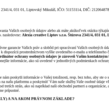
a 2341/4, 031 01, Liptovský Mikuláš, IČO: 51153114, DIČ: 2120648783 (
žívania Vašich osobných údajov alebo ak máte akúkoľvek otázku týkaj
.o. nasledovne:
Alexia creative Liptov s.r.o. Štúrova 2341/4, 031 0
rávne garancie Vašich práv a slobôd pri spracúvaní Vašich osobných úd
 k dispozícii prostredníctvom vyššie uvedeného e-mailu a telefónneho 
rdinátor ochrany osobných údajov je zároveň Vašim kontaktným b
nejšie informácie, ako sú uvedené v jednotlivých podmienkach ochrany
e nám poskytli informácie o Vašej totožnosti, resp. bez toho, aby ste o
 na našu platformu a poskytnúť Vám naše služby.Vaše osobné údaje vš
od tretích strán, ako sú napríklad naši obchodní partneri a organizác
ne prípustné.
ČELY) A NA AKOM PRÁVNOM ZÁKLADE?