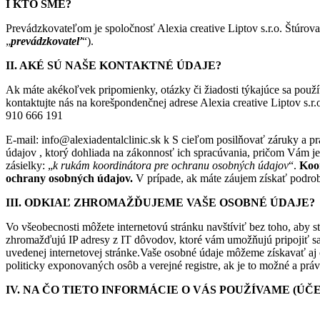
I KTO SME?
Prevádzkovateľom je spoločnosť Alexia creative Liptov s.r.o. Štúrov
„
prevádzkovateľ
“).
II.
AKÉ SÚ NAŠE KONTAKTNÉ ÚDAJE?
Ak máte akékoľvek pripomienky, otázky či žiadosti týkajúce sa pou
kontaktujte nás na korešpondenčnej adrese Alexia creative Liptov s.r
910 666 191
E-mail: info@alexiadentalclinic.sk k S cieľom posilňovať záruky a p
údajov , ktorý dohliada na zákonnosť ich spracúvania, pričom Vám je
zásielky: „
k rukám koordinátora pre ochranu osobných údajov
“.
Koo
ochrany osobných údajov.
V prípade, ak máte záujem získať podrob
III. ODKIAĽ ZHROMAŽĎUJEME VAŠE OSOBNÉ ÚDAJE?
Vo všeobecnosti môžete internetovú stránku navštíviť bez toho, aby st
zhromažďujú IP adresy z IT dôvodov, ktoré vám umožňujú pripojiť sa
uvedenej internetovej stránke.Vaše osobné údaje môžeme získavať aj 
politicky exponovaných osôb a verejné registre, ak je to možné a práv
IV. NA ČO TIETO INFORMÁCIE O VÁS POUŽÍVAME (Ú