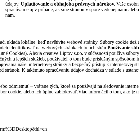
údajov.
Uplatňovanie a obhajoba právnych nárokov.
Vaše osobn
spracúvame aj v prípade, ak sme stranou v spore vedenej nami alebo
nám.
tači ukladá lokálne, keď navštívite webové stránky. Súbory cookie ti
ich identifikovať na webových stránkach tretích strán.
Používanie sú
tné Cookies). Alexia creative Liptov s.r.o. v súčasnosti používa súbory
čných a lepších služieb, používateľ o tom bude príslušným spôsobom 
ovania našej internetovej stránky a bezpečný prístup k internetovej s
d stránok. K takémuto spracúvaniu údajov dochádza v súlade s ustanov
lebo odmietnuť – vrátane tých, ktoré sa používajú na sledovanie inter
úbor cookie, alebo ich úplne zablokovať.Viac informácii o tom, ako je
tform%3DDesktop&hl=en