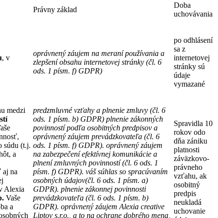
Doba
Právny základ
uchovávania
po odhlásení
sa z
oprávnený záujem na meraní používania a
u
, v
internetovej
zlepšení obsahu internetovej stránky (čl. 6
stránky sú
ods. 1 písm. f) GDPR)
údaje
vymazané
hu medzi
predzmluvné vzťahy a plnenie zmluvy (čl. 6
stí
ods. 1 písm. b) GDPR) plnenie zákonných
Spravidla 10
Vaše
povinností podľa osobitných predpisov a
rokov odo
nnosť,
oprávnený záujem prevádzkovateľa (čl. 6
dňa zániku
 súdu (t.j.
ods. 1 písm. f) GDPR). oprávnený záujem
platnosti
hôt, a
na zabezpečení efektívnej komunikácie a
záväzkovo-
plnení zmluvných povinností (čl. 6 ods. 1
právneho
 aj na
písm. f) GDPR). váš súhlas so spracúvaním
vzťahu, ak
ej
osobných údajov(čl. 6 ods. 1 písm. a)
osobitný
v Alexia
GDPR). plnenie zákonnej povinnosti
predpis
b.
Vaše
prevádzkovateľa (čl. 6 ods. 1 písm. b)
neukladá
oba a
GDPR). oprávnený záujem Alexia creative
uchovanie
 osobných
Liptov s.r.o., a to na ochrane dobrého mena,