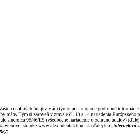
ia Vašich osobných údajov Vám týmto poskytujeme podrobné informác
oby máte. Tým si zároveň v zmysle čl. 13 a 14 nariadenia Európskeho 
je smernica 95/46/ES (všeobecné nariadenie o ochrane údajov) (ďalej
a webovej stránke www.alexiadentalclinic.sk (ďalej len „
internetová 
ánky;