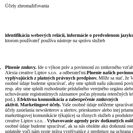
Účely zhromažďovania
identifikácia webových relácií, informácie o predvolenom jazyk
ktorom používateľ používa nástroje na správu služieb
,
Plnenie zmluvy.
Ide o výkon práv a povinností zo zmluvného vzťa
Alexia creative Liptov s.r.o. a odberateľmi.
Plnenie našich povinno
vyplývajúcich z platných právnych predpisov.
Môže sa stať, že 
osobné údaje budeme spracúvať, aby sme splnili našu zákonnú povi
resp. aby sme splnili rozhodnutie príslušného verejného orgánu alebo
uchovávanie registratúrnych záznamov počas plynutia retenčných le
pod.).
Efektívna komunikácia a zabezpečenie zmluvných
aktivít.
Marketingové účely.
Vaše osobné údaje môžeme spracúvať
účely zasielania newsletterov a alertov, prieskumov alebo inej priam
marketingovej komunikácie týkajúcej sa rôznych služieb a produkto
creative Liptov s.r.o. .
Vybavovanie agendy práv dotknutých osô
osobné údaje budeme spracúvať, ak sa nás obrátite ako dotknutá os
uplatníte voči nám svoje práva vyplývajúce z predpisov na ochranu