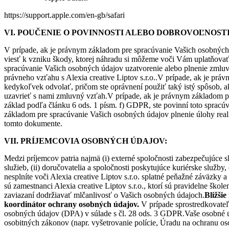
https://support.apple.com/en-gb/safari
VI. POUČENIE O POVINNOSTI ALEBO DOBROVOĽNOST
V prípade, ak je právnym základom pre spracúvanie Vašich osobných
viesť k vzniku škody, ktorej náhradu si môžeme voči Vám uplatňovať 
spracúvanie Vašich osobných údajov uzatvorenie alebo plnenie zmlu
právneho vzťahu s Alexia creative Liptov s.r.o..V prípade, ak je p
kedykoľvek odvolať, pričom ste oprávnení použiť taký istý spôsob,
uzavrieť s nami zmluvný vzťah.V prípade, ak je právnym základom 
základ podľa článku 6 ods. 1 písm. f) GDPR, ste povinní toto spracúv
základom pre spracúvanie Vašich osobných údajov plnenie úlohy rea
tomto dokumente.
VII. PRÍJEMCOVIA OSOBNÝCH ÚDAJOV:
Medzi príjemcov patria najmä (i) externé spoločnosti zabezpečujúce s
služieb, (ii) doručovatelia a spoločnosti poskytujúce kuriérske služb
nesplníte voči Alexia creative Liptov s.r.o. splatné peňažné záväzk
sú zamestnanci Alexia creative Liptov s.r.o., ktorí sú pravidelne šk
zaviazaní dodržiavať mlčanlivosť o Vašich osobných údajoch.
Bližši
koordinátor ochrany osobných údajov.
V prípade sprostredkovateľ
osobných údajov (DPA) v súlade s čl. 28 ods. 3 GDPR.Vaše osobné 
osobitných zákonov (napr. vyšetrovanie polície, Úradu na ochranu o