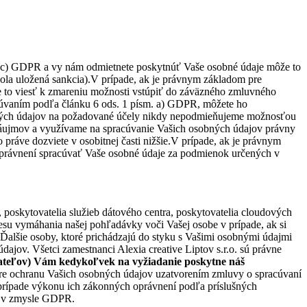
m. c) GDPR a vy nám odmietnete poskytnúť Vaše osobné údaje môže to
bola uložená sankcia).V prípade, ak je právnym základom pre
 to viesť k zmareniu možnosti vstúpiť do záväzného zmluvného
acúvaním podľa článku 6 ods. 1 písm. a) GDPR, môžete ho
obných údajov na požadované účely nikdy nepodmieňujeme možnosťou
záujmov a využívame na spracúvanie Vašich osobných údajov právny
 práve dozviete v osobitnej časti nižšie.V prípade, ak je právnym
oprávnení spracúvať Vaše osobné údaje za podmienok určených v
, poskytovatelia služieb dátového centra, poskytovatelia cloudových
ocesu vymáhania našej pohľadávky voči Vašej osobe v prípade, ak si
.Ďalšie osoby, ktoré prichádzajú do styku s Vašimi osobnými údajmi
dajov. Všetci zamestnanci Alexia creative Liptov s.r.o. sú právne
ovateľov) Vám kedykoľvek na vyžiadanie poskytne náš
 pre ochranu Vašich osobných údajov uzatvorením zmluvy o spracúvaní
prípade výkonu ich zákonných oprávnení podľa príslušných
ov v zmysle GDPR.