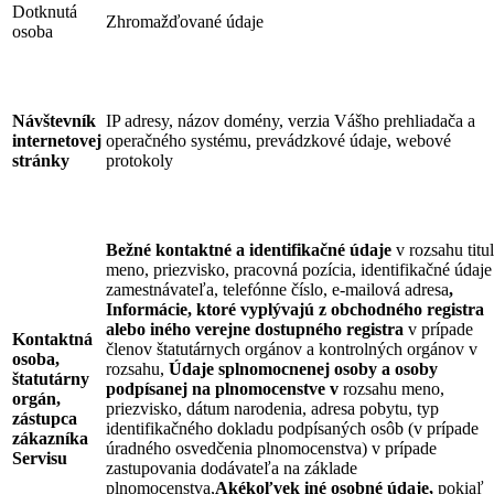
Dotknutá
Zhromažďované údaje
osoba
Návštevník
IP adresy, názov domény, verzia Vášho prehliadača a
internetovej
operačného systému, prevádzkové údaje, webové
stránky
protokoly
Bežné kontaktné a identifikačné údaje
v rozsahu titul
meno, priezvisko, pracovná pozícia, identifikačné údaje
zamestnávateľa, telefónne číslo, e-mailová adresa
,
Informácie, ktoré vyplývajú z obchodného registra
alebo iného verejne dostupného registra
v prípade
Kontaktná
členov štatutárnych orgánov a kontrolných orgánov v
osoba,
rozsahu,
Údaje splnomocnenej osoby a osoby
štatutárny
podpísanej na plnomocenstve v
rozsahu meno,
orgán,
priezvisko, dátum narodenia, adresa pobytu, typ
zástupca
identifikačného dokladu podpísaných osôb (v prípade
zákazníka
úradného osvedčenia plnomocenstva) v prípade
Servisu
zastupovania dodávateľa na základe
plnomocenstva,
Akékoľvek iné osobné údaje,
pokiaľ