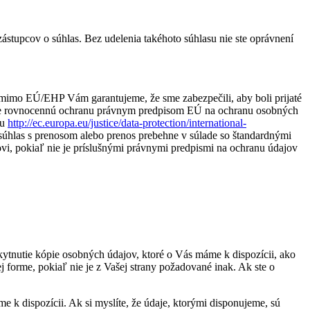
stupcov o súhlas. Bez udelenia takéhoto súhlasu nie ste oprávnení
 mimo EÚ/EHP Vám garantujeme, že sme zabezpečili, aby boli prijaté
tate rovnocennú ochranu právnym predpisom EÚ na ochranu osobných
tu
http://ec.europa.eu/justice/data-protection/international-
 súhlas s prenosom alebo prenos prebehne v súlade so štandardnými
vi, pokiaľ nie je príslušnými právnymi predpismi na ochranu údajov
ytnutie kópie osobných údajov, ktoré o Vás máme k dispozícii, ako
forme, pokiaľ nie je z Vašej strany požadované inak. Ak ste o
e k dispozícii. Ak si myslíte, že údaje, ktorými disponujeme, sú