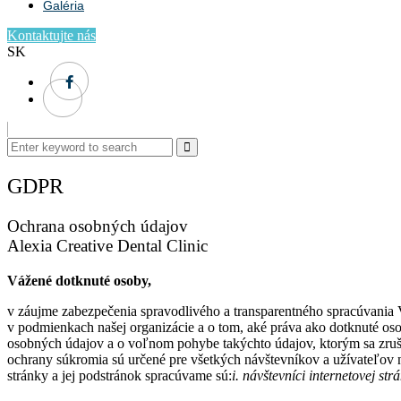
Galéria
Kontaktujte nás
SK
GDPR
Ochrana osobných údajov
Alexia Creative Dental Clinic
Vážené dotknuté osoby,
v záujme zabezpečenia spravodlivého a transparentného spracúvan
v podmienkach našej organizácie a o tom, aké práva ako dotknuté os
osobných údajov a o voľnom pohybe takýchto údajov, ktorým sa zrušu
ochrany súkromia sú určené pre všetkých návštevníkov a užívateľov n
stránky a jej podstránok spracúvame sú:
i. návštevníci internetovej str