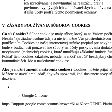
ich spracúvanie je nevyhnutné na realizáciu práv a
povinností vyplývajúcich z dodávateľských zmlúv a na
ďalšie účely podľa týchto podmienok ochrany.
V. ZÁSADY POUŽÍVANIA SÚBOROV COOKIES
Čo sú Cookies?
Súbor cookie je malý súbor, ktorý sa na Vašom počí
Nezahŕňajú žiadne osobné údaje a nie je možné Vás prostredníctvom n
používaním Cookies na našej internetovej stránke (neplatí pre nevyhnu
bude v budúcnosti používať iné súbory na účely poskytovania dodato
nevyhnutné (technické) cookies, ktoré umožňujú základné funkcie fung
Pokiaľ tieto cookies zakážete, nebudeme môcť zaručiť bezchybný cho
komunikáciách. Ide o nasledovné cookies:
Ako je možné zmeniť nastavenia cookies?
Cookies môžete prijať a
Môžete nastaviť prehliadač, aby vás upozornil, keď dostanete nový s
dozviete:
Google Chrome:
https://support.google.com/accounts/answer/61416?co=GENIE.Pla