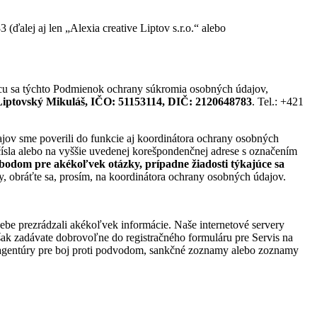
ďalej aj len „Alexia creative Liptov s.r.o.“ alebo
úcu sa týchto Podmienok ochrany súkromia osobných údajov,
1, Liptovský Mikuláš, IČO: 51153114, DIČ: 2120648783
. Tel.: +421
ajov sme poverili do funkcie aj koordinátora ochrany osobných
čísla alebo na vyššie uvedenej korešpondenčnej adrese s označením
odom pre akékoľvek otázky, prípadne žiadosti týkajúce sa
, obráťte sa, prosím, na koordinátora ochrany osobných údajov.
 sebe prezrádzali akékoľvek informácie. Naše internetové servery
ak zadávate dobrovoľne do registračného formuláru pre Servis na
ie, agentúry pre boj proti podvodom, sankčné zoznamy alebo zoznamy