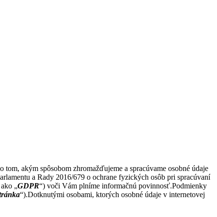
ie o tom, akým spôsobom zhromažďujeme a spracúvame osobné údaje
parlamentu a Rady 2016/679 o ochrane fyzických osôb pri spracúvaní
 ako „
GDPR
“) voči Vám plníme informačnú povinnosť.Podmienky
stránka
“).Dotknutými osobami, ktorých osobné údaje v internetovej